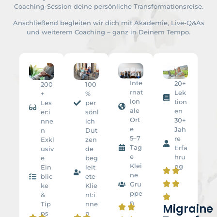
Coaching-Session deine persönliche Transformationsreise.
Anschließend begleiten wir dich mit Akademie, Live-Q&As
und weiterem Coaching – ganz in Deinem Tempo.
Inte
20+
200
100
rnat
Lek
+
%
ion
tion
Les
per
ale
en
er:i
sönl
Ort
30+
nne
ich
e
Jah
n
Dut
5–7
re
Exkl
zen
Tag
Erfa
usiv
de
e
hru
e
beg
Klei
ng
Ein
leit
ne
blic
ete
Gru
ke
Klie
ppe
&
nt:i
n
Tip
nne
Migraine
ps
n