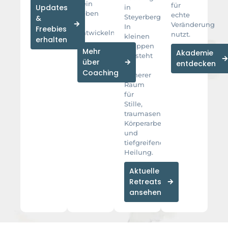
dein
für
Updates
in
Leben
echte
Steyerberg.
&
zu
Veränderung
In
Freebies
entwickeln.
nutzt.
kleinen
erhalten
Gruppen
Mehr
Akademie
entsteht
über
entdecken
ein
Coaching
sicherer
Raum
für
Stille,
traumasensitive
Körperarbeit
und
tiefgreifende
Heilung.
Aktuelle
Retreats
ansehen