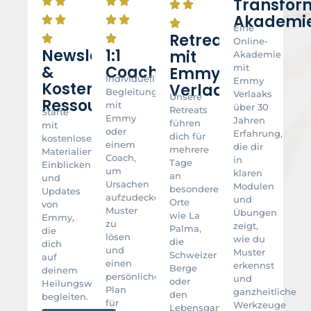
Transfor
Akademi
Eine
Retreats
Online-
Newsletter
1:1
mit
Akademie
&
Coaching
mit
Emmy
Individuelle
Emmy
Kostenlose
Verlaak
Begleitung
Verlaaks
Unsere
Ressourcen
mit
über 30
Retreats
Starte
Emmy
Jahren
führen
mit
oder
Erfahrung,
dich für
kostenlosen
einem
die dir
mehrere
Materialien,
Coach,
in
Tage
Einblicken
um
klaren
an
und
Ursachen
Modulen
besondere
Updates
aufzudecken,
und
Orte
von
Muster
Übungen
wie La
Emmy,
zu
zeigt,
Palma,
die
lösen
wie du
die
dich
und
Muster
Schweizer
auf
einen
erkennst
Berge
deinem
persönlichen
und
oder
Heilungsweg
Plan
ganzheitliche
den
begleiten.
für
Werkzeuge
Lebensgarten