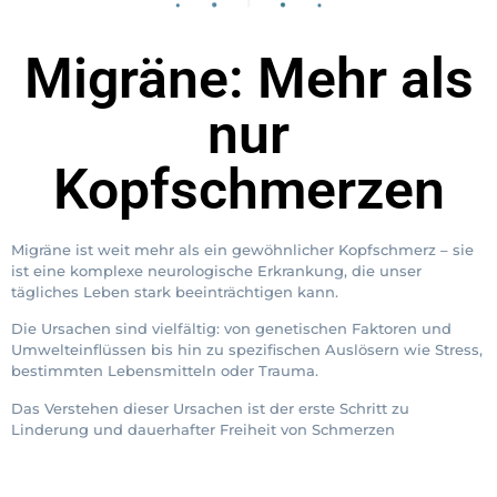
Migräne: Mehr als
nur
Kopfschmerzen
Migräne ist weit mehr als ein gewöhnlicher Kopfschmerz – sie
ist eine komplexe neurologische Erkrankung, die unser
tägliches Leben stark beeinträchtigen kann.
Die Ursachen sind vielfältig: von genetischen Faktoren und
Umwelteinflüssen bis hin zu spezifischen Auslösern wie Stress,
bestimmten Lebensmitteln oder Trauma.
Das Verstehen dieser Ursachen ist der erste Schritt zu
Linderung und dauerhafter Freiheit von Schmerzen