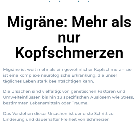
Migräne: Mehr als
nur
Kopfschmerzen
Migräne ist weit mehr als ein gewöhnlicher Kopfschmerz – sie
ist eine komplexe neurologische Erkrankung, die unser
tägliches Leben stark beeinträchtigen kann.
Die Ursachen sind vielfältig: von genetischen Faktoren und
Umwelteinflüssen bis hin zu spezifischen Auslösern wie Stress,
bestimmten Lebensmitteln oder Trauma.
Das Verstehen dieser Ursachen ist der erste Schritt zu
Linderung und dauerhafter Freiheit von Schmerzen