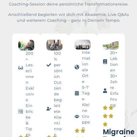
Coaching-Session deine persönliche Transformationsreise.
Anschließend begleiten wir dich mit Akademie, Live-Q&As
und weiterem Coaching – ganz in Deinem Tempo.
Inte
20+
200
100
rnat
Lek
+
%
ion
tion
Les
per
ale
en
er:i
sönl
Ort
30+
nne
ich
e
Jah
n
Dut
5–7
re
Exkl
zen
Tag
Erfa
usiv
de
e
hru
e
beg
Klei
ng
Ein
leit
ne
blic
ete
Gru
ke
Klie
ppe
&
nt:i
n
Tip
nne
Migraine
ps
n