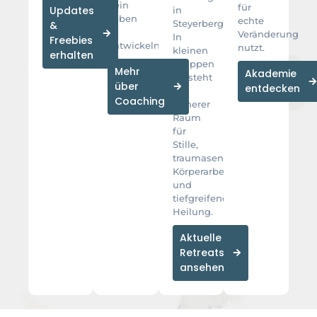
dein
für
Updates
in
Leben
echte
Steyerberg.
&
zu
Veränderung
In
Freebies
entwickeln.
nutzt.
kleinen
erhalten
Gruppen
Mehr
Akademie
entsteht
über
entdecken
ein
Coaching
sicherer
Raum
für
Stille,
traumasensitive
Körperarbeit
und
tiefgreifende
Heilung.
Aktuelle
Retreats
ansehen