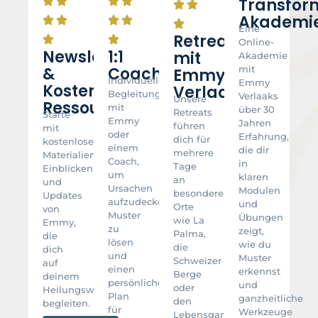
Transfor
Akademi
Eine
Retreats
Online-
Newsletter
1:1
mit
Akademie
&
Coaching
mit
Emmy
Individuelle
Emmy
Kostenlose
Verlaak
Begleitung
Verlaaks
Unsere
Ressourcen
mit
über 30
Retreats
Starte
Emmy
Jahren
führen
mit
oder
Erfahrung,
dich für
kostenlosen
einem
die dir
mehrere
Materialien,
Coach,
in
Tage
Einblicken
um
klaren
an
und
Ursachen
Modulen
besondere
Updates
aufzudecken,
und
Orte
von
Muster
Übungen
wie La
Emmy,
zu
zeigt,
Palma,
die
lösen
wie du
die
dich
und
Muster
Schweizer
auf
einen
erkennst
Berge
deinem
persönlichen
und
oder
Heilungsweg
Plan
ganzheitliche
den
begleiten.
für
Werkzeuge
Lebensgarten