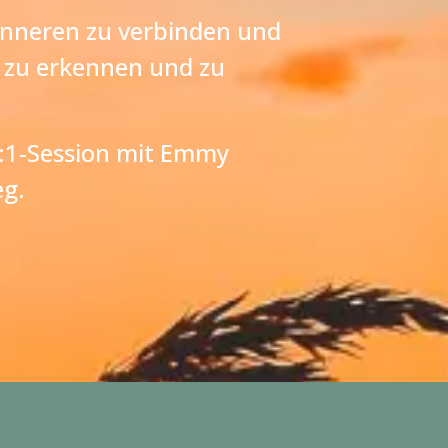
 Inneren zu verbinden und
 zu erkennen und zu
1:1-Session mit Emmy
g.