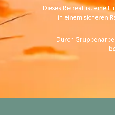
Dieses Retreat ist eine 
in einem sicheren 
Durch Gruppenarbeit
b