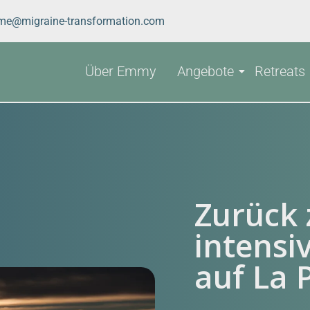
me@migraine-transformation.com
Über Emmy
Angebote
Retreats
Zurück z
intensi
auf La 