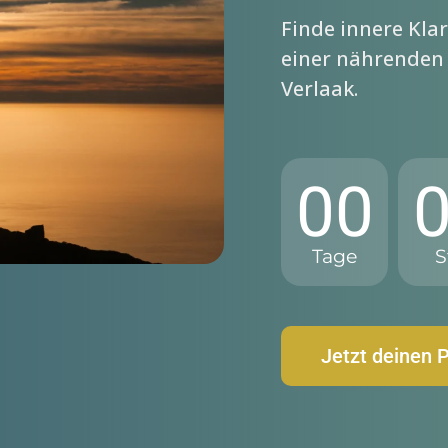
Finde innere Kla
einer nährende
Verlaak.
00
Tage
S
Jetzt deinen 