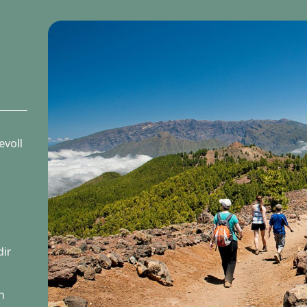
evoll
m
dir
n